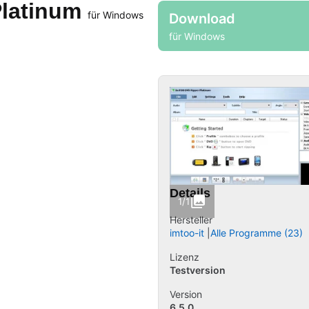
Platinum
für Windows
Download
für Windows
Details
1/1
Hersteller
imtoo-it
Alle Programme (23)
Lizenz
Testversion
Version
6.5.0